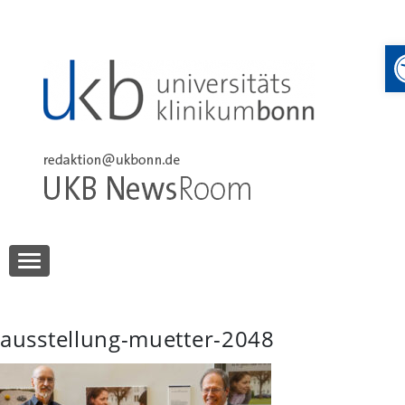
Skip
to
content
UKB NewsRoom
UKB NewsRoom
ausstellung-muetter-2048