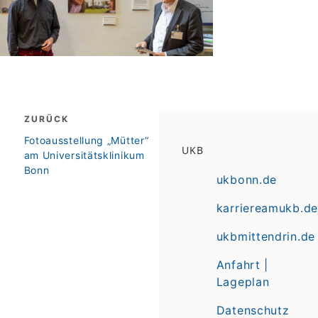
Beitragsnavigation
ZURÜCK
zurück
Fotoausstellung „Mütter“
UKB
am Universitätsklinikum
Bonn
ukbonn.de
karriereamukb.de
ukbmittendrin.de
Anfahrt |
Lageplan
Datenschutz