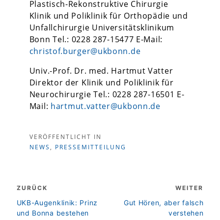
Plastisch-Rekonstruktive Chirurgie
Klinik und Poliklinik für Orthopädie und
Unfallchirurgie Universitätsklinikum
Bonn
Tel.: 0228 287-15477
E-Mail:
christof.burger@ukbonn.de
Univ.-Prof. Dr. med. Hartmut Vatter
Direktor der Klinik und Poliklinik für
Neurochirurgie
Tel.: 0228 287-16501
E-
Mail:
hartmut.vatter@ukbonn.de
VERÖFFENTLICHT IN
NEWS
,
PRESSEMITTEILUNG
Beitragsnavigation
ZURÜCK
WEITER
zurück
weiter
UKB-Augenklinik: Prinz
Gut Hören, aber falsch
und Bonna bestehen
verstehen