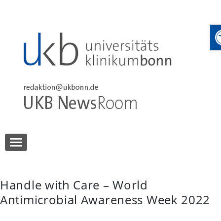
Skip
to
content
UKB NewsRoom
UKB NewsRoom
Handle with Care – World
Antimicrobial Awareness Week 2022