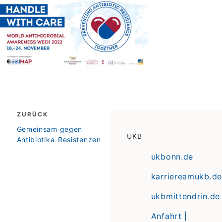
Beitragsnavigation
ZURÜCK
zurück
Gemeinsam gegen
UKB
Antibiotika-Resistenzen
ukbonn.de
karriereamukb.de
ukbmittendrin.de
Anfahrt |