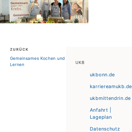
Beitragsnavigation
ZURÜCK
zurück
Gemeinsames Kochen und
UKB
Lernen
ukbonn.de
karriereamukb.de
ukbmittendrin.de
Anfahrt |
Lageplan
Datenschutz