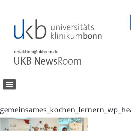
Skip
to
content
UKB NewsRoom
UKB NewsRoom
gemeinsames_kochen_lernern_wp_he