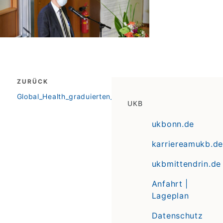
Beitragsnavigation
ZURÜCK
zurück
Global_Health_graduierten_2020_news
UKB
ukbonn.de
karriereamukb.de
ukbmittendrin.de
Anfahrt |
Lageplan
Datenschutz