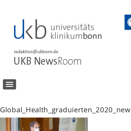
Skip
to
content
UKB NewsRoom
UKB NewsRoom
Global_Health_graduierten_2020_new