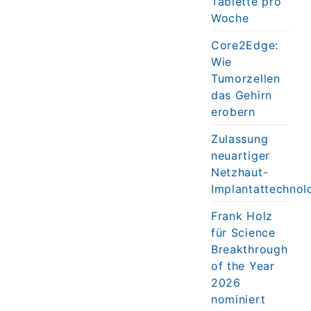
Tablette pro
Woche
Core2Edge:
Wie
Tumorzellen
das Gehirn
erobern
Zulassung
neuartiger
Netzhaut-
Implantattechnol
Frank Holz
für Science
Breakthrough
of the Year
2026
nominiert