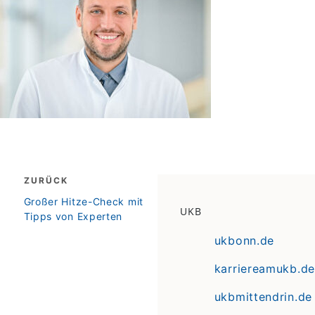
Beitragsnavigation
ZURÜCK
zurück
Großer Hitze-Check mit
UKB
Tipps von Experten
ukbonn.de
karriereamukb.de
ukbmittendrin.de