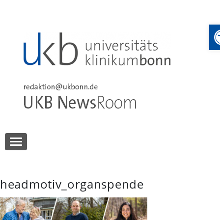
Skip
to
content
UKB NewsRoom
UKB NewsRoom
headmotiv_organspende