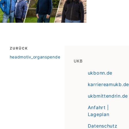
Beitragsnavigation
ZURÜCK
zurück
headmotiv_organspende
UKB
ukbonn.de
karriereamukb.de
ukbmittendrin.de
Anfahrt |
Lageplan
Datenschutz