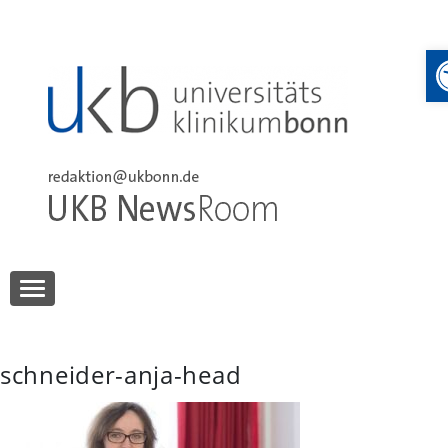
Skip
to
content
UKB NewsRoom
UKB NewsRoom
schneider-anja-head