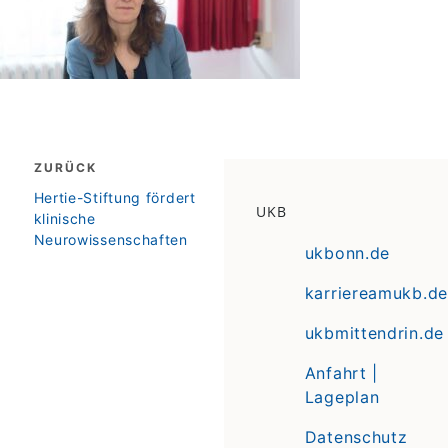
Beitragsnavigation
ZURÜCK
zurück
Hertie-Stiftung fördert
UKB
klinische
Neurowissenschaften
ukbonn.de
karriereamukb.de
ukbmittendrin.de
Anfahrt |
Lageplan
Datenschutz