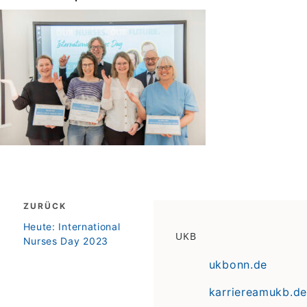
Beitragsnavigation
ZURÜCK
zurück
Heute: International
UKB
Nurses Day 2023
ukbonn.de
karriereamukb.de