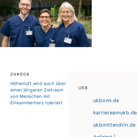
Beitragsnavigation
ZURÜCK
zurück
Höhenluft wird auch über
UKB
einen längeren Zeitraum
von Menschen mit
ukbonn.de
Einkammerherz toleriert
karriereamukb.de
ukbmittendrin.de
Anfahrt |