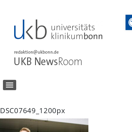
Skip
to
content
UKB NewsRoom
UKB NewsRoom
DSC07649_1200px