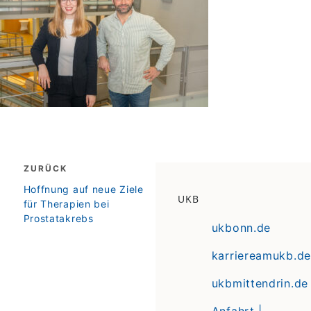
Beitragsnavigation
ZURÜCK
zurück
Hoffnung auf neue Ziele
UKB
für Therapien bei
Prostatakrebs
ukbonn.de
karriereamukb.de
ukbmittendrin.de
Anfahrt |