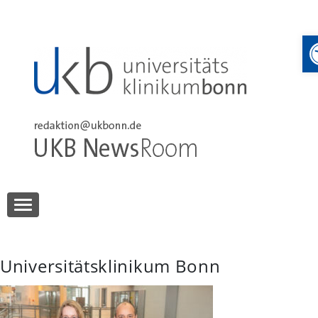
Skip
to
content
UKB NewsRoom
UKB NewsRoom
Universitätsklinikum Bonn