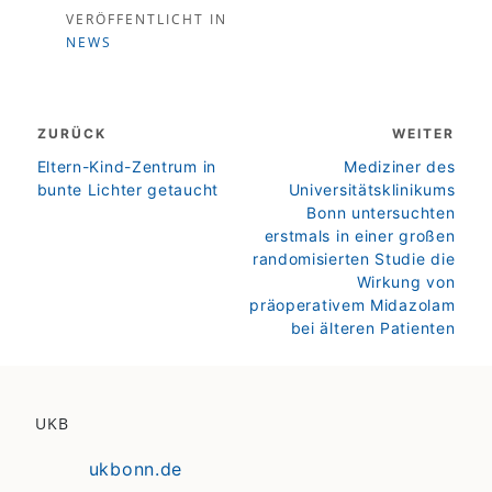
VERÖFFENTLICHT IN
NEWS
Beitragsnavigation
ZURÜCK
WEITER
zurück
weiter
Eltern-Kind-Zentrum in
Mediziner des
bunte Lichter getaucht
Universitätsklinikums
Bonn untersuchten
erstmals in einer großen
randomisierten Studie die
Wirkung von
präoperativem Midazolam
bei älteren Patienten
UKB
ukbonn.de