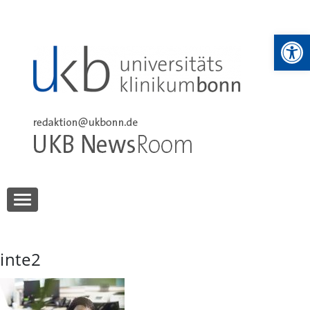
Skip
to
We
content
UKB NewsRoom
UKB NewsRoom
inte2