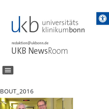
Skip
to
We
content
UKB NewsRoom
UKB NewsRoom
BOUT_2016