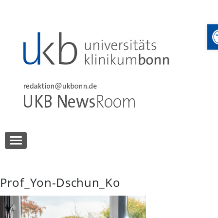
Skip
to
content
UKB NewsRoom
UKB NewsRoom
Prof_Yon-Dschun_Ko