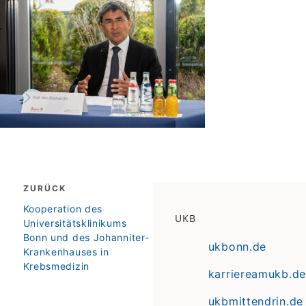
Beitragsnavigation
ZURÜCK
zurück
Kooperation des
UKB
Universitätsklinikums
Bonn und des Johanniter-
ukbonn.de
Krankenhauses in
Krebsmedizin
karriereamukb.de
ukbmittendrin.de