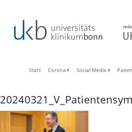
Skip
to
content
UKB NewsRoom
UKB NewsRoom
Start
Corona
Social Media
Patie
20240321_V_Patientensym