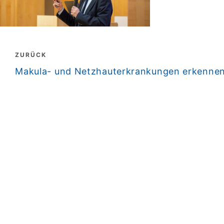
Beitragsnavigation
ZURÜCK
zurück
Makula- und Netzhauterkrankungen erkenne