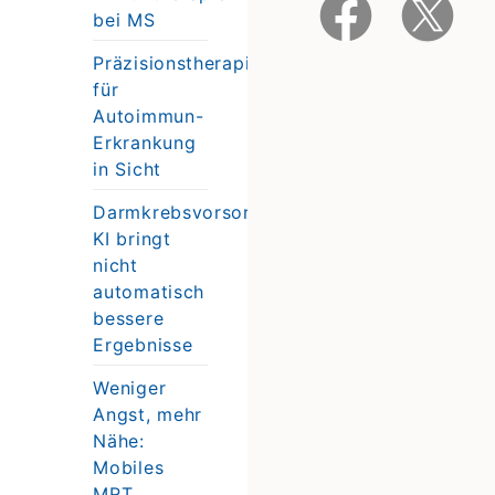
bei MS
Präzisionstherapie
für
Autoimmun-
Erkrankung
in Sicht
Darmkrebsvorsorge:
KI bringt
nicht
automatisch
bessere
Ergebnisse
Weniger
Angst, mehr
Nähe:
Mobiles
MRT