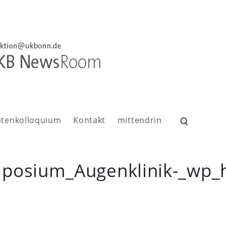
ntenkolloquium
Kontakt
mittendrin
Suchen
nach:
posium_Augenklinik-_wp_