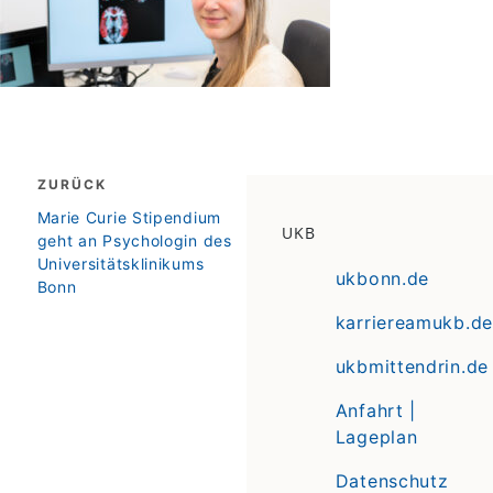
Beitragsnavigation
ZURÜCK
zurück
Marie Curie Stipendium
UKB
geht an Psychologin des
Universitätsklinikums
ukbonn.de
Bonn
karriereamukb.de
ukbmittendrin.de
Anfahrt |
Lageplan
Datenschutz