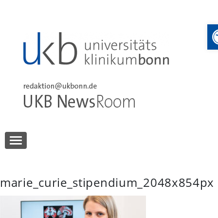
Skip
to
content
UKB NewsRoom
UKB NewsRoom
marie_curie_stipendium_2048x854px