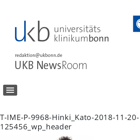
Skip
to
content
UKB NewsRoom
UKB NewsRoom
T-IME-P-9968-Hinki_Kato-2018-11-20-
125456_wp_header