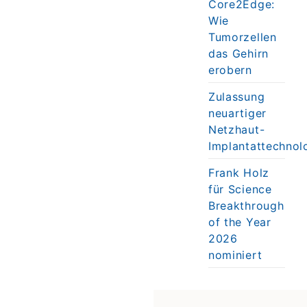
Core2Edge:
Wie
Tumorzellen
das Gehirn
erobern
Zulassung
neuartiger
Netzhaut-
Implantattechnol
Frank Holz
für Science
Breakthrough
of the Year
2026
nominiert