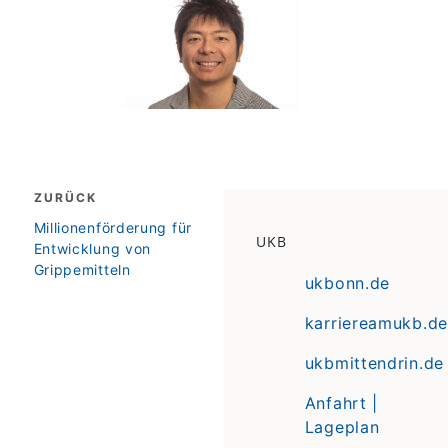
Beitragsnavigation
ZURÜCK
zurück
Millionenförderung für
UKB
Entwicklung von
Grippemitteln
ukbonn.de
karriereamukb.de
ukbmittendrin.de
Anfahrt |
Lageplan