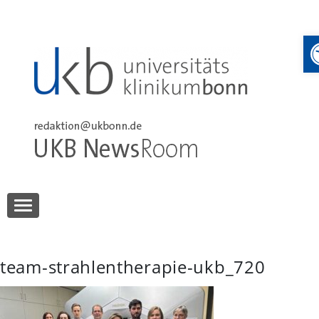
Skip
to
content
UKB NewsRoom
UKB NewsRoom
team-strahlentherapie-ukb_720