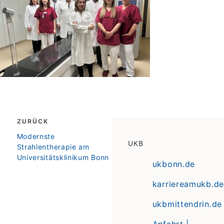
Beitragsnavigation
ZURÜCK
zurück
Modernste
UKB
Strahlentherapie am
Universitätsklinikum Bonn
ukbonn.de
karriereamukb.de
ukbmittendrin.de
Anfahrt |