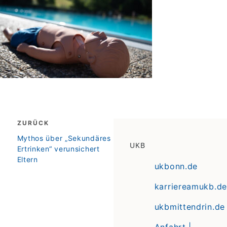
Beitragsnavigation
ZURÜCK
zurück
Mythos über „Sekundäres
UKB
Ertrinken“ verunsichert
Eltern
ukbonn.de
karriereamukb.de
ukbmittendrin.de
Anfahrt |