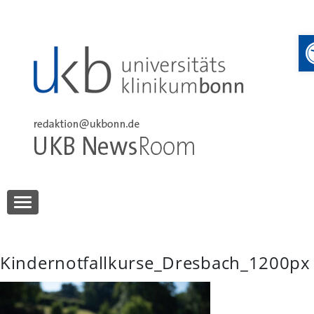
Skip
to
content
UKB NewsRoom
UKB NewsRoom
Kindernotfallkurse_Dresbach_1200px