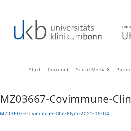
Skip
to
content
UKB NewsRoom
UKB NewsRoom
Start
Corona
Social Media
Patie
MZ03667-Covimmune-Clin-
MZ03667-Covimmune-Clin-Flyer-2021-05-04