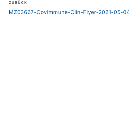
Beitragsnavigation
ZURÜCK
zurück
MZ03667-Covimmune-Clin-Flyer-2021-05-04