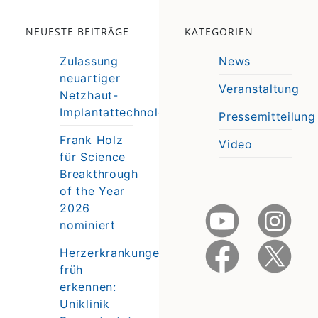
NEUESTE BEITRÄGE
KATEGORIEN
Zulassung
News
neuartiger
Veranstaltung
Netzhaut-
e
Implantattechnologie
Pressemitteilung
e
Frank Holz
Video
für Science
Breakthrough
of the Year
2026
nominiert
Herzerkrankungen
früh
erkennen:
Uniklinik