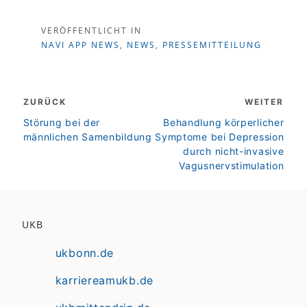
VERÖFFENTLICHT IN
NAVI APP NEWS
,
NEWS
,
PRESSEMITTEILUNG
Beitragsnavigation
ZURÜCK
WEITER
zurück
weiter
Störung bei der
Behandlung körperlicher
männlichen Samenbildung
Symptome bei Depression
durch nicht-invasive
Vagusnervstimulation
UKB
ukbonn.de
karriereamukb.de