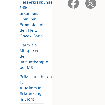
Herzerkrankungen
früh
erkennen:
Uniklinik
Bonn startet
den Herz
Check Bonn
Darm als
Mitspieler
der
Immuntherapie
bei MS
Präzisionstherapie
für
Autoimmun-
Erkrankung
in Sicht