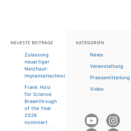
NEUESTE BEITRÄGE
KATEGORIEN
Zulassung
News
neuartiger
Veranstaltung
Netzhaut-
e
Implantattechnologie
Pressemitteilung
e
Frank Holz
Video
für Science
Breakthrough
of the Year
2026
nominiert