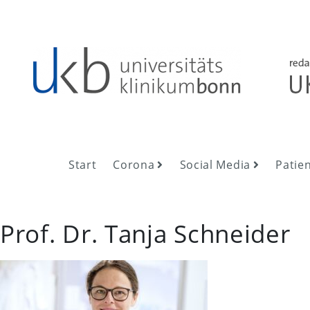
Skip
to
content
UKB NewsRoom
UKB NewsRoom
Start
Corona
Social Media
Patie
Prof. Dr. Tanja Schneider