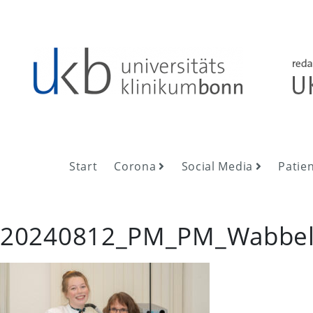
Skip
to
content
UKB NewsRoom
UKB NewsRoom
Start
Corona
Social Media
Patie
20240812_PM_PM_Wabbel