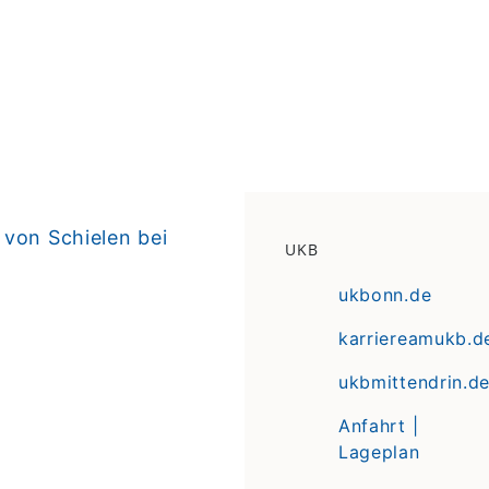
 von Schielen bei
UKB
ukbonn.de
karriereamukb.d
ukbmittendrin.d
Anfahrt |
Lageplan