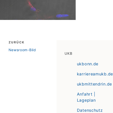
Beitragsnavigation
ZURÜCK
zurück
Newsroom-Bild
UKB
ukbonn.de
karriereamukb.de
ukbmittendrin.de
Anfahrt |
Lageplan
Datenschutz