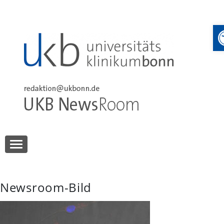
Skip
to
content
UKB NewsRoom
UKB NewsRoom
Newsroom-Bild