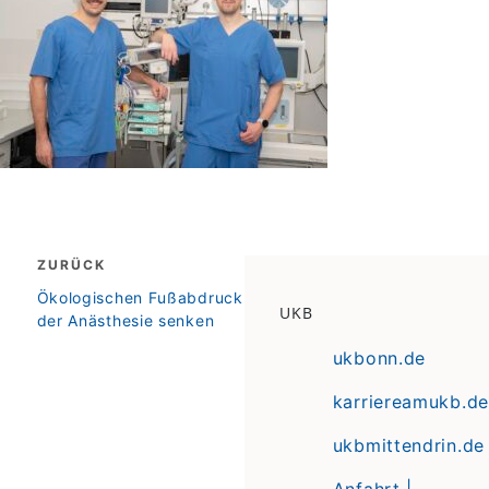
Beitragsnavigation
ZURÜCK
zurück
Ökologischen Fußabdruck
UKB
der Anästhesie senken
ukbonn.de
karriereamukb.de
ukbmittendrin.de
Anfahrt |