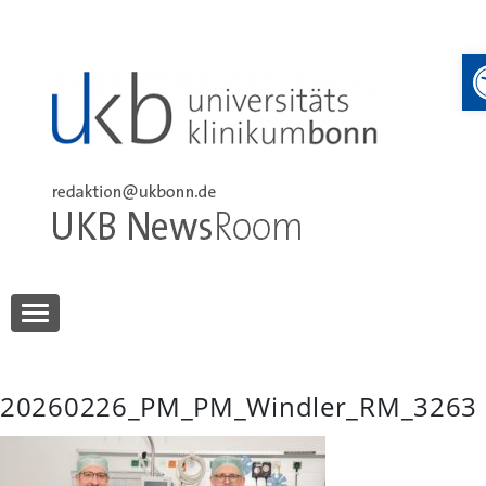
Skip
to
content
UKB NewsRoom
UKB NewsRoom
20260226_PM_PM_Windler_RM_3263