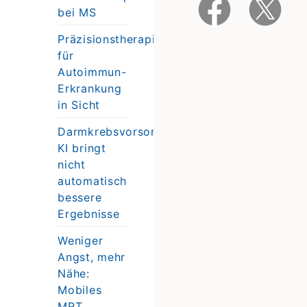
bei MS
Präzisionstherapie
für
Autoimmun-
Erkrankung
in Sicht
Darmkrebsvorsorge:
KI bringt
nicht
automatisch
bessere
Ergebnisse
Weniger
Angst, mehr
Nähe:
Mobiles
MRT