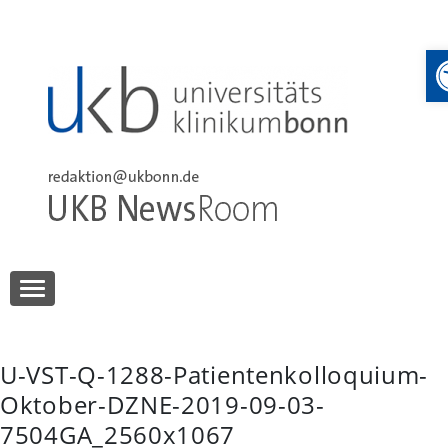
Skip
to
content
UKB NewsRoom
UKB NewsRoom
U-VST-Q-1288-Patientenkolloquium-
Oktober-DZNE-2019-09-03-
7504GA_2560x1067