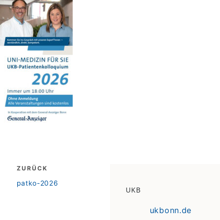
Beitragsnavigation
ZURÜCK
zurück
patko-2026
UKB
ukbonn.de