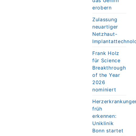
das Gehirn
erobern
Zulassung
neuartiger
Netzhaut-
Implantattechnol
Frank Holz
für Science
Breakthrough
of the Year
2026
nominiert
Herzerkrankunge
früh
erkennen:
Uniklinik
Bonn startet