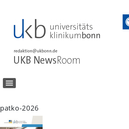
Skip
to
content
UKB NewsRoom
UKB NewsRoom
patko-2026