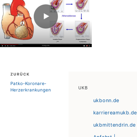
Beitragsnavigation
ZURÜCK
zurück
Patko-Koronare-
UKB
Herzerkrankungen
ukbonn.de
karriereamukb.de
ukbmittendrin.de
Anfahrt |