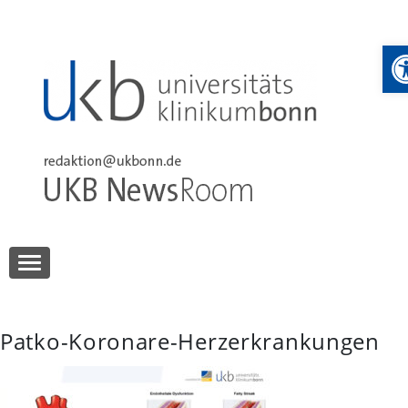
Skip
to
W
content
UKB NewsRoom
UKB NewsRoom
Patko-Koronare-Herzerkrankungen