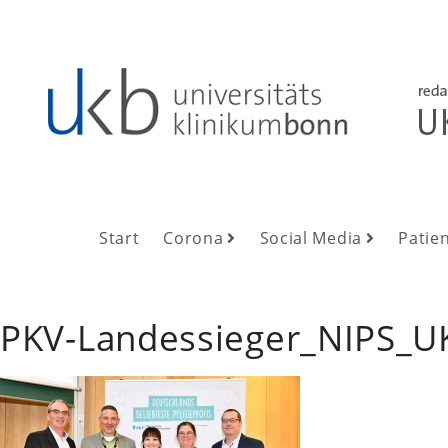
Skip
to
content
UKB NewsRoom
UKB NewsRoom
Start
Corona
Social Media
Patie
PKV-Landessieger_NIPS_