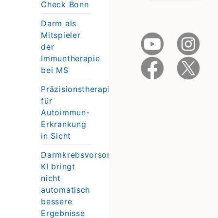
Check Bonn
Darm als
Mitspieler
der
Immuntherapie
bei MS
Präzisionstherapie
für
Autoimmun-
Erkrankung
in Sicht
Darmkrebsvorsorge:
KI bringt
nicht
automatisch
bessere
Ergebnisse