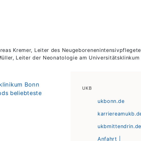
dreas Kremer, Leiter des Neugeborenenintensivpflege
üller, Leiter der Neonatologie am Universitätsklinkum
klinikum Bonn
UKB
ds beliebteste
ukbonn.de
karriereamukb.d
ukbmittendrin.d
Anfahrt |