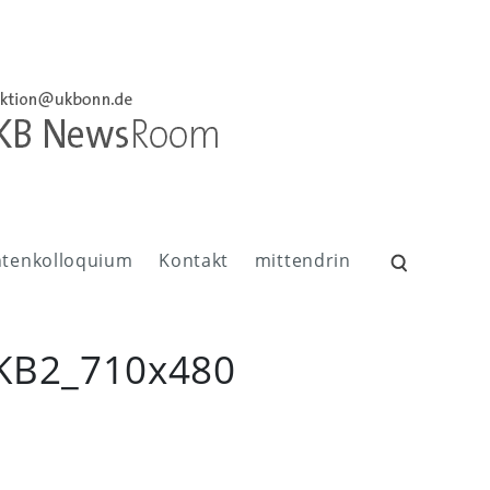
ntenkolloquium
Kontakt
mittendrin
Suchen
nach:
UKB2_710x480