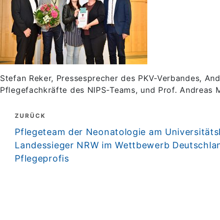
Stefan Reker, Pressesprecher des PKV-Verbandes, An
Pflegefachkräfte des NIPS-Teams, und Prof. Andreas M
Beitragsnavigation
ZURÜCK
zurück
Pflegeteam der Neonatologie am Universitäts
Landessieger NRW im Wettbewerb Deutschlan
Pflegeprofis