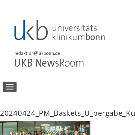
Skip
to
content
UKB NewsRoom
UKB NewsRoom
20240424_PM_Baskets_U_bergabe_Kus