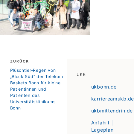
Beitragsnavigation
ZURÜCK
zurück
Plüschtier-Regen von
UKB
„Block Süd“ der Telekom
Baskets Bonn für kleine
ukbonn.de
Patientinnen und
Patienten des
karriereamukb.de
Universitätsklinikums
Bonn
ukbmittendrin.de
Anfahrt |
Lageplan