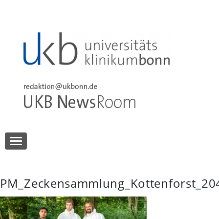
Skip
to
content
UKB NewsRoom
UKB NewsRoom
PM_Zeckensammlung_Kottenforst_20