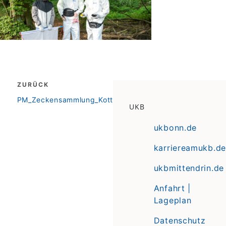
Beitragsnavigation
ZURÜCK
zurück
PM_Zeckensammlung_Kottenforst_2048x854px
UKB
ukbonn.de
karriereamukb.de
ukbmittendrin.de
Anfahrt |
Lageplan
Datenschutz