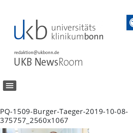
Skip
to
content
UKB NewsRoom
UKB NewsRoom
PQ-1509-Burger-Taeger-2019-10-08-
375757_2560x1067