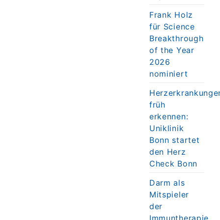
Frank Holz
für Science
Breakthrough
of the Year
2026
nominiert
Herzerkrankunge
früh
erkennen:
Uniklinik
Bonn startet
den Herz
Check Bonn
Darm als
Mitspieler
der
Immuntherapie