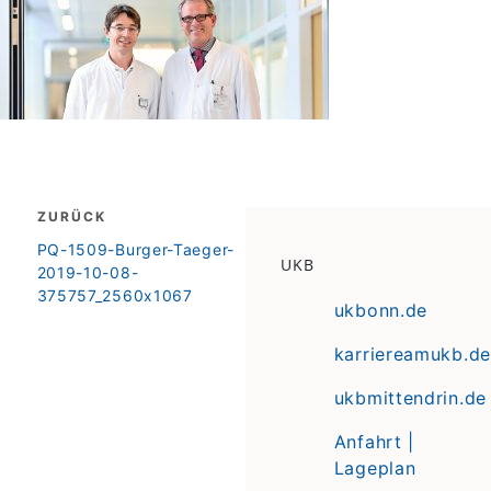
Beitragsnavigation
ZURÜCK
zurück
PQ-1509-Burger-Taeger-
UKB
2019-10-08-
375757_2560x1067
ukbonn.de
karriereamukb.de
ukbmittendrin.de
Anfahrt |
Lageplan