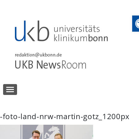
Skip
to
content
UKB NewsRoom
UKB NewsRoom
-foto-land-nrw-martin-gotz_1200px