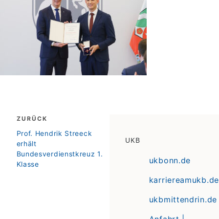
Beitragsnavigation
ZURÜCK
zurück
Prof. Hendrik Streeck
UKB
erhält
Bundesverdienstkreuz 1.
ukbonn.de
Klasse
karriereamukb.de
ukbmittendrin.de
Anfahrt |