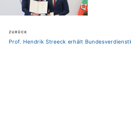
Beitragsnavigation
ZURÜCK
zurück
Prof. Hendrik Streeck erhält Bundesverdienstk