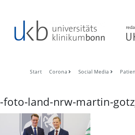
Skip
to
content
UKB NewsRoom
UKB NewsRoom
Start
Corona
Social Media
Patie
-foto-land-nrw-martin-go