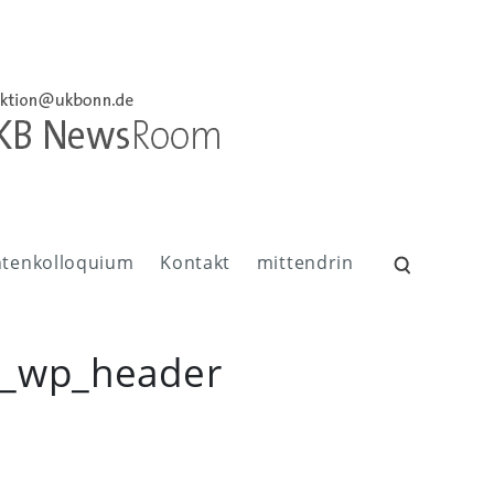
ntenkolloquium
Kontakt
mittendrin
Suchen
nach:
tz_wp_header