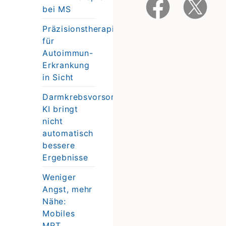
bei MS
Präzisionstherapie
für
Autoimmun-
Erkrankung
in Sicht
Darmkrebsvorsorge:
KI bringt
nicht
automatisch
bessere
Ergebnisse
Weniger
Angst, mehr
Nähe:
Mobiles
MRT