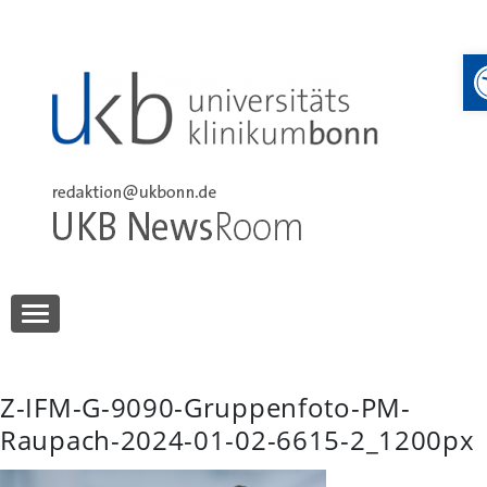
Skip
to
content
UKB NewsRoom
UKB NewsRoom
Z-IFM-G-9090-Gruppenfoto-PM-
Raupach-2024-01-02-6615-2_1200px