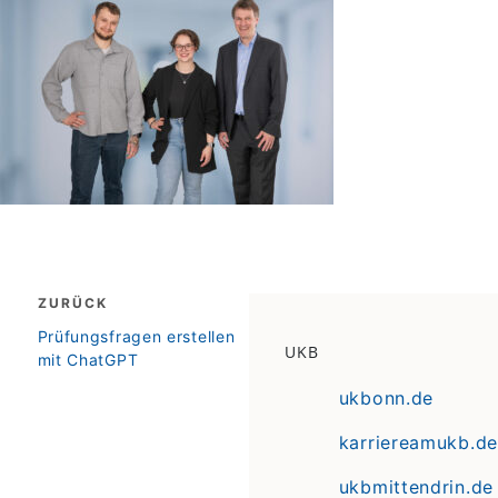
Beitragsnavigation
ZURÜCK
zurück
Prüfungsfragen erstellen
UKB
mit ChatGPT
ukbonn.de
karriereamukb.de
ukbmittendrin.de