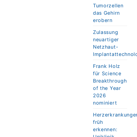
Tumorzellen
das Gehirn
erobern
Zulassung
neuartiger
Netzhaut-
Implantattechnol
Frank Holz
für Science
Breakthrough
of the Year
2026
nominiert
Herzerkrankunge
früh
erkennen:
Uniklinik