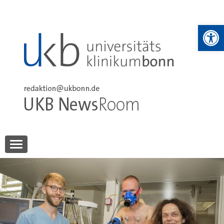
Skip
to
We
content
UKB NewsRoom
UKB NewsRoom