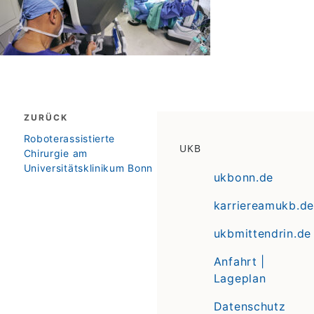
Beitragsnavigation
ZURÜCK
zurück
Roboterassistierte
UKB
Chirurgie am
Universitätsklinikum Bonn
ukbonn.de
karriereamukb.de
ukbmittendrin.de
Anfahrt |
Lageplan
Datenschutz