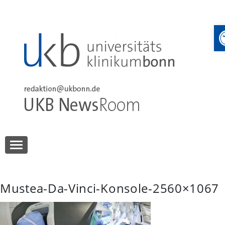
Skip
to
content
UKB NewsRoom
UKB NewsRoom
Mustea-Da-Vinci-Konsole-2560×1067