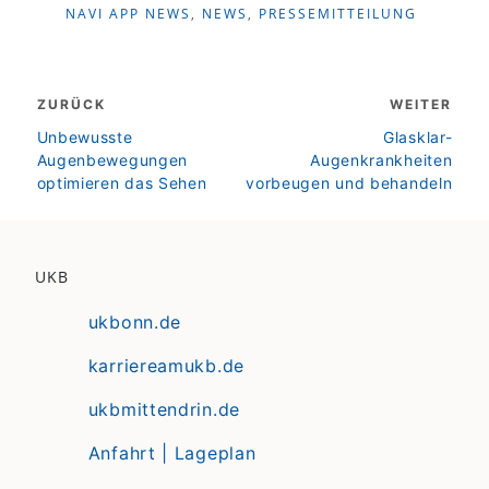
NAVI APP NEWS
,
NEWS
,
PRESSEMITTEILUNG
Beitragsnavigation
ZURÜCK
WEITER
zurück
weiter
Unbewusste
Glasklar-
Augenbewegungen
Augenkrankheiten
optimieren das Sehen
vorbeugen und behandeln
UKB
ukbonn.de
karriereamukb.de
ukbmittendrin.de
Anfahrt | Lageplan