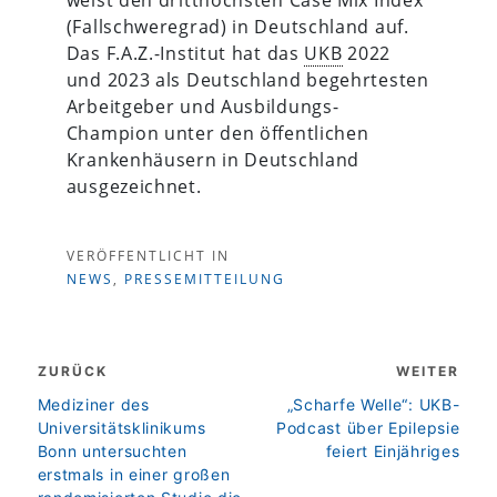
(Fallschweregrad) in Deutschland auf.
Das F.A.Z.-Institut hat das
UKB
2022
und 2023 als Deutschland begehrtesten
Arbeitgeber und Ausbildungs-
Champion unter den öffentlichen
Krankenhäusern in Deutschland
ausgezeichnet.
VERÖFFENTLICHT IN
NEWS
,
PRESSEMITTEILUNG
Beitragsnavigation
ZURÜCK
WEITER
zurück
weiter
Mediziner des
„Scharfe Welle“: UKB-
Universitätsklinikums
Podcast über Epilepsie
Bonn untersuchten
feiert Einjähriges
erstmals in einer großen