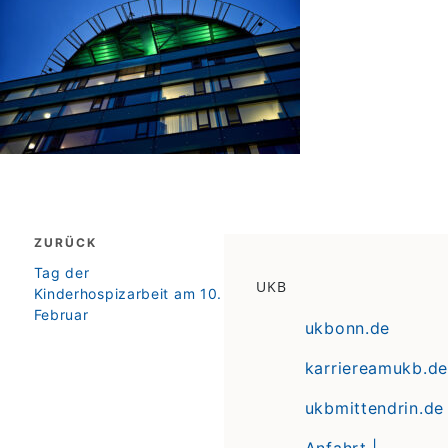
Beitragsnavigation
ZURÜCK
zurück
Tag der
UKB
Kinderhospizarbeit am 10.
Februar
ukbonn.de
karriereamukb.de
ukbmittendrin.de
Anfahrt |