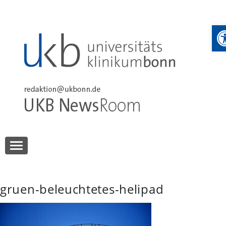
Skip
to
W
content
UKB NewsRoom
UKB NewsRoom
gruen-beleuchtetes-helipad