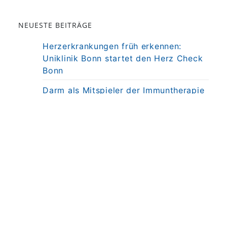
NEUESTE BEITRÄGE
Herzerkrankungen früh erkennen:
Uniklinik Bonn startet den Herz Check
Bonn
Darm als Mitspieler der Immuntherapie
bei MS
Präzisionstherapie für Autoimmun-
Erkrankung in Sicht
Darmkrebsvorsorge: KI bringt nicht
automatisch bessere Ergebnisse
Weniger Angst, mehr Nähe: Mobiles
MRT untersucht Kinder direkt am
Krankenbett