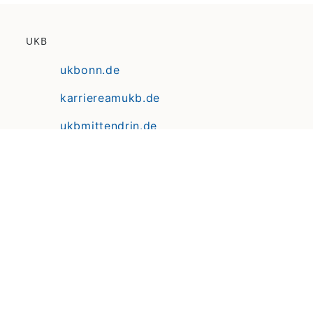
UKB
ukbonn.de
karriereamukb.de
ukbmittendrin.de
Anfahrt | Lageplan
Datenschutz
Erklärung zur Barrierefreiheit
Impressum