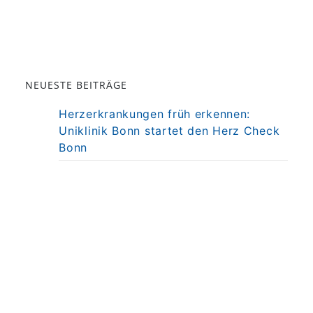
NEUESTE BEITRÄGE
Herzerkrankungen früh erkennen:
Uniklinik Bonn startet den Herz Check
Bonn
Darm als Mitspieler der Immuntherapie
bei MS
Präzisionstherapie für Autoimmun-
Erkrankung in Sicht
Darmkrebsvorsorge: KI bringt nicht
automatisch bessere Ergebnisse
Weniger Angst, mehr Nähe: Mobiles