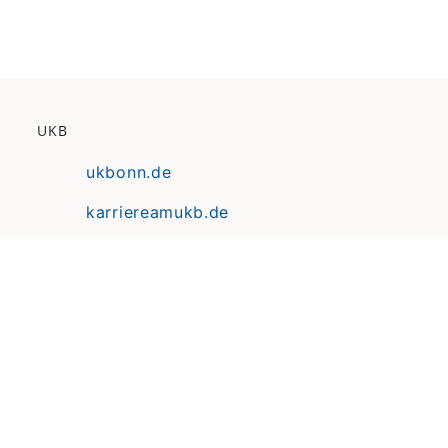
UKB
ukbonn.de
karriereamukb.de
ukbmittendrin.de
Anfahrt | Lageplan
Datenschutz
Erklärung zur Barrierefreiheit
Impressum