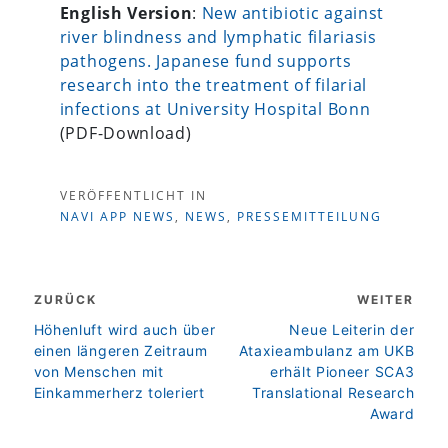
English Version
:
New antibiotic against
river blindness and lymphatic filariasis
pathogens. Japanese fund supports
research into the treatment of filarial
infections at University Hospital Bonn
(PDF-Download)
VERÖFFENTLICHT IN
NAVI APP NEWS
,
NEWS
,
PRESSEMITTEILUNG
Beitragsnavigation
ZURÜCK
WEITER
zurück
weiter
Höhenluft wird auch über
Neue Leiterin der
einen längeren Zeitraum
Ataxieambulanz am UKB
von Menschen mit
erhält Pioneer SCA3
Einkammerherz toleriert
Translational Research
Award