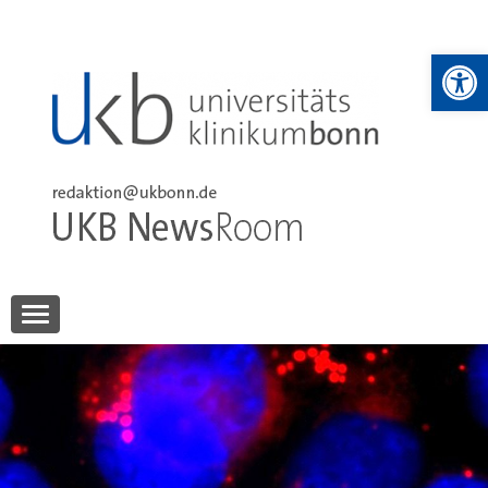
Skip
to
We
content
UKB NewsRoom
UKB NewsRoom