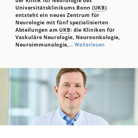
der Klinik für Neurologie des
Universitätsklinikums Bonn (
UKB
)
entsteht ein neues Zentrum für
Neurologie mit fünf spezialisierten
Abteilungen am
UKB
:
die Kliniken für
Vaskuläre Neurologie, Neuroonkologie,
Neuroimmunologie,
…
Weiterlesen