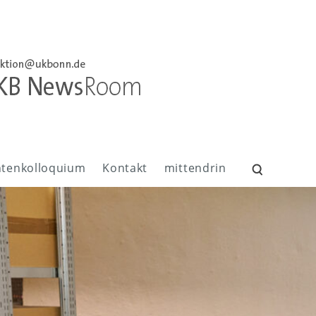
ntenkolloquium
Kontakt
mittendrin
Suchen
nach: