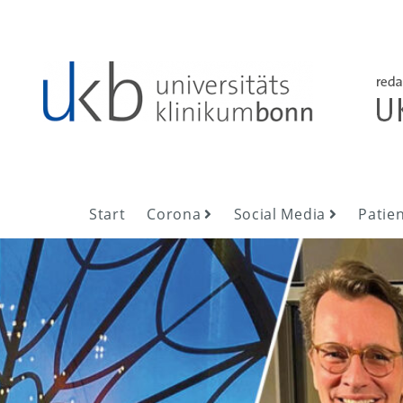
Skip
to
content
UKB NewsRoom
UKB NewsRoom
Start
Corona
Social Media
Patie