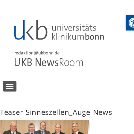
Skip
to
W
content
UKB NewsRoom
UKB NewsRoom
Teaser-Sinneszellen_Auge-News