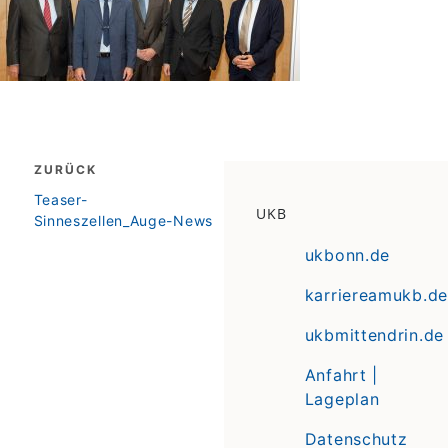
Beitragsnavigation
ZURÜCK
zurück
Teaser-
UKB
Sinneszellen_Auge-News
ukbonn.de
karriereamukb.de
ukbmittendrin.de
Anfahrt |
Lageplan
Datenschutz