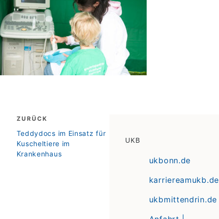
Beitragsnavigation
ZURÜCK
zurück
Teddydocs im Einsatz für
UKB
Kuscheltiere im
Krankenhaus
ukbonn.de
karriereamukb.de
ukbmittendrin.de
Anfahrt |