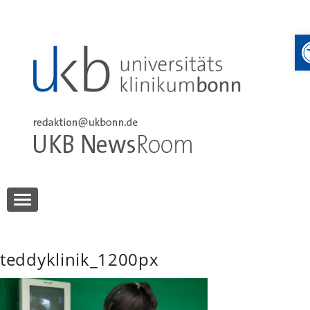
Skip
to
content
UKB NewsRoom
UKB NewsRoom
teddyklinik_1200px